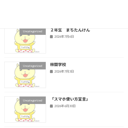
2026年7月8日
２年生 まちたんけん
Uncategorized
2026年7月6日
林間学校
Uncategorized
2026年7月3日
「スマホ使い方宣言」
Uncategorized
2026年6月30日