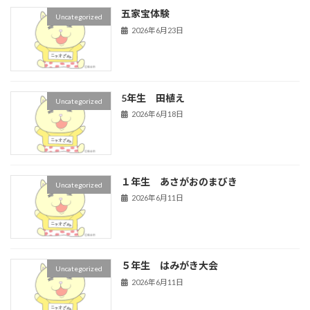
五家宝体験
Uncategorized
2026年6月23日
5年生 田植え
Uncategorized
2026年6月18日
１年生 あさがおのまびき
Uncategorized
2026年6月11日
５年生 はみがき大会
Uncategorized
2026年6月11日