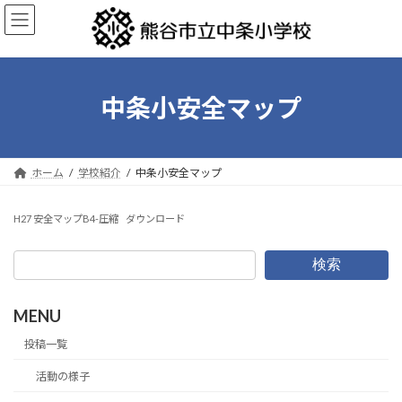
コ
ナ
ン
ビ
テ
ゲ
ン
ー
ツ
シ
へ
ョ
中条小安全マップ
ス
ン
キ
に
ッ
移
プ
動
ホーム
学校紹介
中条小安全マップ
H27 安全マップB4-圧縮
ダウンロード
検索
MENU
投稿一覧
活動の様子