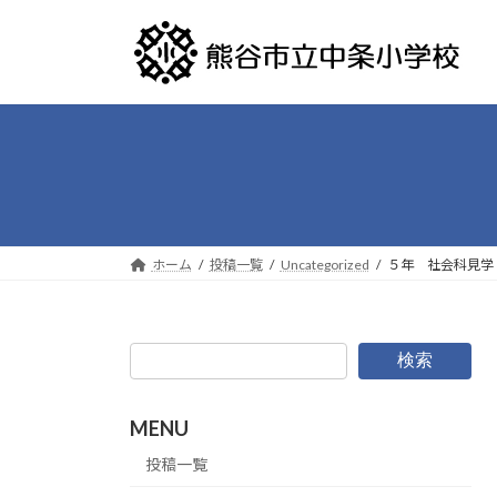
コ
ナ
ン
ビ
テ
ゲ
ン
ー
ツ
シ
へ
ョ
ス
ン
キ
に
ッ
移
プ
動
ホーム
投稿一覧
Uncategorized
５年 社会科見学
検索
MENU
投稿一覧