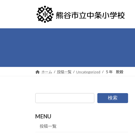
コ
ナ
ン
ビ
テ
ゲ
ン
ー
ツ
シ
へ
ョ
ス
ン
キ
に
ッ
移
プ
動
ホーム
投稿一覧
Uncategorized
５年 脱穀
検索
MENU
投稿一覧