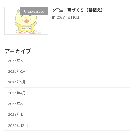
6年生 菊づくり（苗植え）
Uncategorized
2026年6月10日
アーカイブ
2026年7月
2026年6月
2026年5月
2026年4月
2026年2月
2026年1月
2025年12月