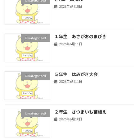
Uncategorized
2026年6月18日
１年生 あさがおのまびき
Uncategorized
2026年6月11日
５年生 はみがき大会
Uncategorized
2026年6月11日
２年生 さつまいも苗植え
Uncategorized
2026年6月10日