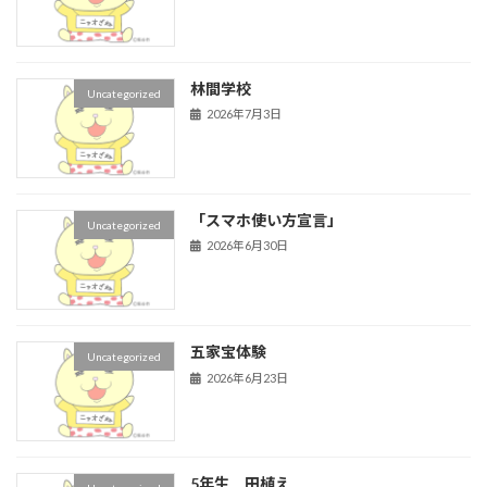
林間学校
Uncategorized
2026年7月3日
「スマホ使い方宣言」
Uncategorized
2026年6月30日
五家宝体験
Uncategorized
2026年6月23日
5年生 田植え